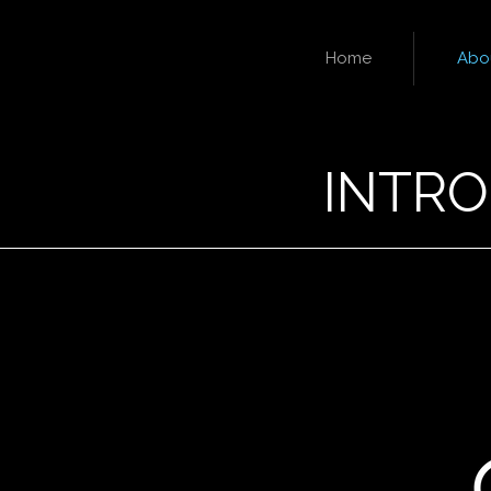
Home
Abo
INTR